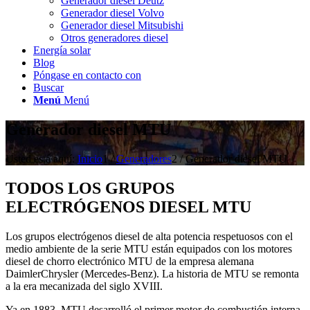
Generador diesel Deutz
Generador diesel Volvo
Generador diesel Mitsubishi
Otros generadores diesel
Energía solar
Blog
Póngase en contacto con
Buscar
Menú
Menú
Generador diesel MTU
Usted está aquí:
Inicio
1
/
Generadores
2
/
Generador diesel MTU
TODOS LOS GRUPOS
ELECTRÓGENOS DIESEL MTU
Los grupos electrógenos diesel de alta potencia respetuosos con el
medio ambiente de la serie MTU están equipados con los motores
diesel de chorro electrónico MTU de la empresa alemana
DaimlerChrysler (Mercedes-Benz). La historia de MTU se remonta
a la era mecanizada del siglo XVIII.
Ya en 1883, MTU desarrolló el primer motor de combustión interna