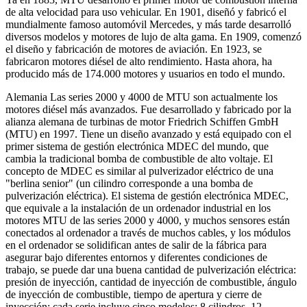
de alta velocidad para uso vehicular. En 1901, diseñó y fabricó el
mundialmente famoso automóvil Mercedes, y más tarde desarrolló
diversos modelos y motores de lujo de alta gama. En 1909, comenzó
el diseño y fabricación de motores de aviación. En 1923, se
fabricaron motores diésel de alto rendimiento. Hasta ahora, ha
producido más de 174.000 motores y usuarios en todo el mundo.
Alemania Las series 2000 y 4000 de MTU son actualmente los
motores diésel más avanzados. Fue desarrollado y fabricado por la
alianza alemana de turbinas de motor Friedrich Schiffen GmbH
(MTU) en 1997. Tiene un diseño avanzado y está equipado con el
primer sistema de gestión electrónica MDEC del mundo, que
cambia la tradicional bomba de combustible de alto voltaje. El
concepto de MDEC es similar al pulverizador eléctrico de una
"berlina senior" (un cilindro corresponde a una bomba de
pulverización eléctrica). El sistema de gestión electrónica MDEC,
que equivale a la instalación de un ordenador industrial en los
motores MTU de las series 2000 y 4000, y muchos sensores están
conectados al ordenador a través de muchos cables, y los módulos
en el ordenador se solidifican antes de salir de la fábrica para
asegurar bajo diferentes entornos y diferentes condiciones de
trabajo, se puede dar una buena cantidad de pulverización eléctrica:
presión de inyección, cantidad de inyección de combustible, ángulo
de inyección de combustible, tiempo de apertura y cierre de
inyección; cada serie incluye cinco modelos: 8 cilindros, 12