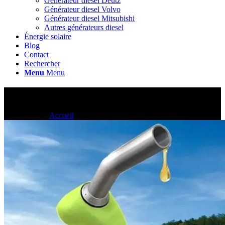
Générateur diesel Deutz
Générateur diesel Volvo
Générateur diesel Mitsubishi
Autres générateurs diesel
Énergie solaire
Blog
Contact
Rechercher
Menu
Menu
Blog
Vous êtes ici :
Accueil
1
/
Blog