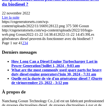
du biodiesel ?
22 novembre 2022
Lire la suite
https://cngeneratorsets.com/wp-
content/uploads/2022/11/1669128122.png
375
500
Gosun
http://cngeneratorsets.com/wp-content/uploads/2022/10/logo-
web.png
Gosun
2022-11-22 14:38:41
2022-11-22 14:45:39
Les
générateurs diesel peuvent-ils fonctionner avec du biodiesel ?
Page 1 sur 4
1
2
3
4
Derniers messages
How Long Can a Diesel Engine Turbocharger Last in
Power Generation?
juillet 1, 2024 - 9:03 am
What are the most commonly used spare parts for heavy
duty diesel engine generators?
juin 30, 2024 - 7:31 am
Quelle est la durée de vie d'un générateur diesel ? (Durée
de vie)
novembre 23, 2022 - 3:12 pm
À propos de
Nanchang Gosun Technology Co.,Ltd est un fabricant professionnel
de groupes électrogènes diesel, de groupes électrogènes à gaz et de