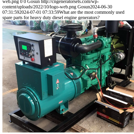
web.png
0
0
Gosun
http://cngeneratorsets.com/wp-
content/uploads/2022/10/logo-web.png
Gosun
2024-06-30
07:31:59
2024-07-01 07:33:59
What are the most commonly used
spare parts for heavy duty diesel engine generators?