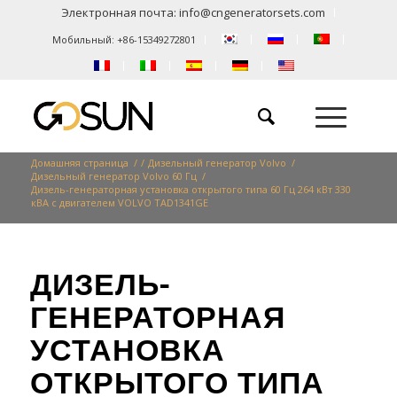
Электронная почта:
info@cngeneratorsets.com
Мобильный: +86-15349272801
Домашняя страница
/
/
Дизельный генератор Volvo
/
Дизельный генератор Volvo 60 Гц
/
Дизель-генераторная установка открытого типа 60 Гц 264 кВт 330
кВА с двигателем VOLVO TAD1341GE
ДИЗЕЛЬ-
ГЕНЕРАТОРНАЯ
УСТАНОВКА
ОТКРЫТОГО ТИПА