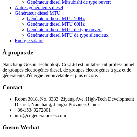
Générateur diesel Mitsubishi de type ouvert
Autres générateurs diesel
Générateur diesel MTU
Générateur diesel MTU 50Hz
Générateur diesel MTU 60Hz
Générateur diesel MTU de type ouvert
Générateur diesel MTU de type silencieux
Énergie solaire
À propos de
Nanchang Gosun Technology Co.,Ltd est un fabricant professionnel
de groupes électrogènes diesel, de groupes électrogènes à gaz et de
générateurs d'énergie renouvelable et plus encore.
Contact
Room 3018, No. 3333, Ziyang Ave, High-Tech Development
District, Nanchang, Jiangxi Province, China
+86-15349272801
info@cngeneratorsets.com
Gosun Wechat