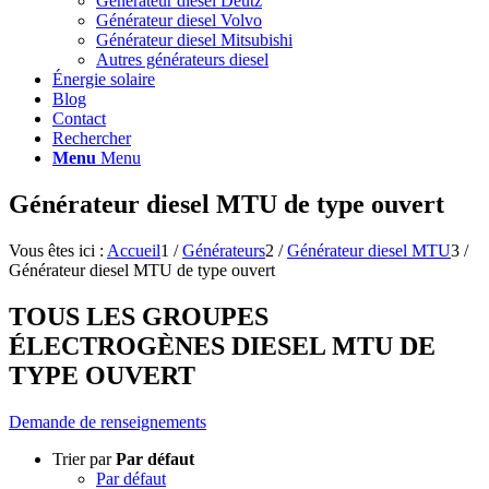
Générateur diesel Deutz
Générateur diesel Volvo
Générateur diesel Mitsubishi
Autres générateurs diesel
Énergie solaire
Blog
Contact
Rechercher
Menu
Menu
Générateur diesel MTU de type ouvert
Vous êtes ici :
Accueil
1
/
Générateurs
2
/
Générateur diesel MTU
3
/
Générateur diesel MTU de type ouvert
TOUS LES GROUPES
ÉLECTROGÈNES DIESEL MTU DE
TYPE OUVERT
Demande de renseignements
Trier par
Par défaut
Par défaut