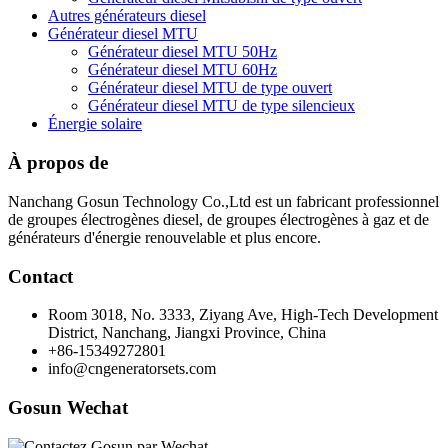
Autres générateurs diesel
Générateur diesel MTU
Générateur diesel MTU 50Hz
Générateur diesel MTU 60Hz
Générateur diesel MTU de type ouvert
Générateur diesel MTU de type silencieux
Énergie solaire
À propos de
Nanchang Gosun Technology Co.,Ltd est un fabricant professionnel
de groupes électrogènes diesel, de groupes électrogènes à gaz et de
générateurs d'énergie renouvelable et plus encore.
Contact
Room 3018, No. 3333, Ziyang Ave, High-Tech Development
District, Nanchang, Jiangxi Province, China
+86-15349272801
info@cngeneratorsets.com
Gosun Wechat