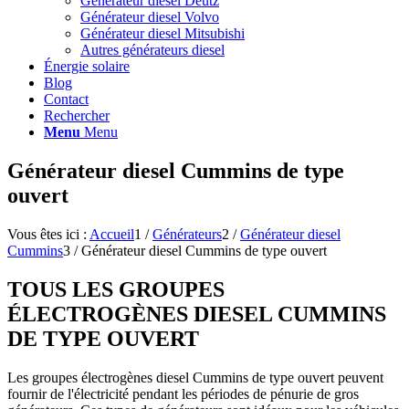
Générateur diesel Deutz
Générateur diesel Volvo
Générateur diesel Mitsubishi
Autres générateurs diesel
Énergie solaire
Blog
Contact
Rechercher
Menu
Menu
Générateur diesel Cummins de type
ouvert
Vous êtes ici :
Accueil
1
/
Générateurs
2
/
Générateur diesel
Cummins
3
/
Générateur diesel Cummins de type ouvert
TOUS LES GROUPES
ÉLECTROGÈNES DIESEL CUMMINS
DE TYPE OUVERT
Les groupes électrogènes diesel Cummins de type ouvert peuvent
fournir de l'électricité pendant les périodes de pénurie de gros